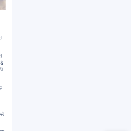
的
能
络
和
要
己动