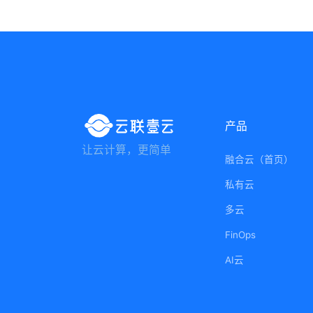
产品
让云计算，更简单
融合云（首页）
私有云
多云
FinOps
AI云